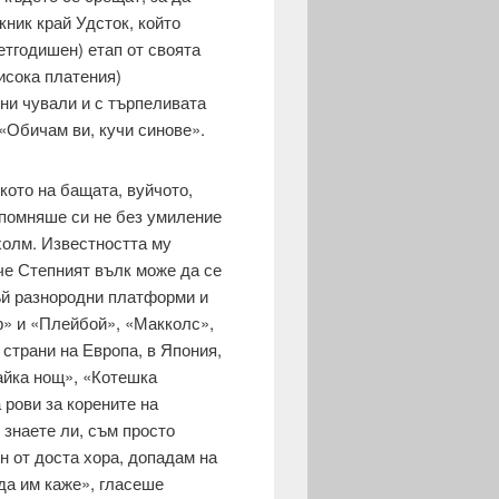
кник край Удсток, който
т­годишен) етап от своята
исока платения)
ни чували и с тър­пеливата
 «Обичам ви, кучи синове».
кото на бащата, вуйчото,
рипомняше си не без умиление
кхолм. Известността му
 че Степният вълк може да се
тъй разнородни платформи и
» и «Плейбой», «Макколс»,
страни на Европа, в Япония,
Майка нощ», «Котешка
 рови за корените на
, знаете ли, съм просто
н от доста хора, допадам на
 да им каже», гласеше