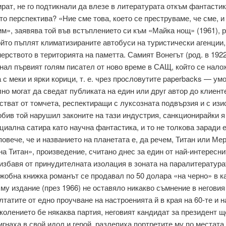
ират, не го подтикнали да влезе в лите­ратурата откъм фантасти
то перспектива? «Ние сме това, което се преструваме, че сме, и
им», заявява той във встъплението си към «Майка нощ» (1961),
който пъплят климатизираните автобуси на туристиче­ски агенци
ерството в територията на паметта. Самият Вонегът (род. в 1922
анал пър­вият голям писател от ново време в САЩ, който се нало
а с меки и ярки корици, т. е. чрез прословутите paperbacks — ум
но могат да сведат публиката на един или друг автор до клиент
стват от том­чета, респектиращи с луксозната подвързия и с из
бив той нарушил законите на тази индустрия, санкционирайки я 
циална сатира като научна фантастика, и то не толкова заради 
овече, че и названието на планетата е, да речем, Титан или Мерк
а Титан», произведение, считано днес за един от най-интересни
 избавя от принудителната изо­лация в зоната на паралитератур
жобна книжка романът се прода­вал по 50 долара «на черно» в к
 му издание (през 1966) не оставяло никакво съмнение в неговия
татите от едно проучване на настроенията й в края на 60-те и н
околението бе някаква партия, неговият кандидат за президент 
игнаха в свой идол и герой, разлепиха портретите му по местата,