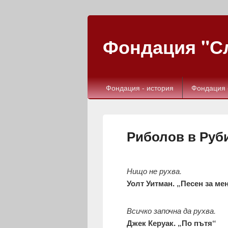
Фондация "Сл
Фондация - история
Фондация 
Риболов в Руб
Нищо не рухва.
Уолт Уитман. „Песен за ме
Всичко започна да рухва.
Джек Керуак. „По пътя“