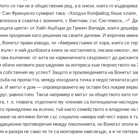
лото се таи не в обществения ред, а в онези, които го въдворява
от Сан Франциско сумирал така: «Холдън Колфийлд беше хлапе,
лязоха в схватка с военните, с Виетнам, със Системата...»
Да 
2
«децата-цветя» от Хайт-Ашбъри до Гринич Вилидж, които дешифр
нни прозрения като решения на своите дилеми. И впрочем именн
, Вонегът прави извода, че «Америка гъмжи от хора, които се те
т вълк» е най-дълбоката книга за носталгията, писана ня­кога», 
ова вълнение: от алта на хармоничната свързаност до дисканта
 обаче неговите разсъждения за интереса към творчеството на Х
а соб­ствения му успех? Защото и произведенията на Вонегът за
ъба на про­пастта, между изходната точка и недостигнатата це
ана. И митът е дом — опровергаването му оставя без покрив вярва
друг, равно­стоен. Такъв например е митът за обществото като го
, т. е. главата: отделните му членове са потенциални наследн
то принадлежи на всич­ки, тъй както семейството е владение на т
ване на интимно битие със социално намира най-чест израз в т
адиционни противоречия между поколения­та, но Вонегът оголи 
 и разкри не само че те са монтирани навсякъде, а и че патерн