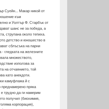
ър Суейн... Макар никой от
отношение към
телно и Уолтър Ф. Старбък от
дават шанс не за победа, а
та, струпана около тепиха.
вото детство и юношество в
ават сблъсъка на парни
а - гледката на железните
­вала множеството,
ледствие използва за
та на отчаянието, той
зва като анекдоти.
еки камуфлажа й с
то преднамерено пряка
 е трудно да ги намерим
оето получил (биохимия,
голяма корпорация),