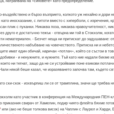
а, натрапвана на «синовете» като предопределение.
-въздействено и бързо въз­прието, колкото уж нехайно и дори н
 като иносказание, с литоти вместо с хиперболи, с изречения, кр
сан плик с пуканки. Никаква поза, никаква нравоучителност, ник
без друго е достатъчно тежък - отвърна ми той в Стокхолм, когат
чти нематериален. - Безчет неща ни притискат до задушаване: 
оличественото набъбване на човечест­вото. Притиска ни и небето
нците имат един обичай, наричан «потлач», който се състои в тов
добивки - и ненужните, и нужните. Тъй като ние надали бихме и
които ни тегнат, защо да не си устройваме поне ези­кови потла
 Нали някой беше казал, че изразяването започва там, където с
ато ски-скок - изхвърлиш ли се от трамплина, значи ще трябва н
окхолм като участник в конфе­ренция на Международния ПЕН-кл
о приказния свирач от Хамелин, подир чиято флейта бяхме гото
или (ако не беше толкова висок) на Чаплин с Лаурел и Харди, 
4