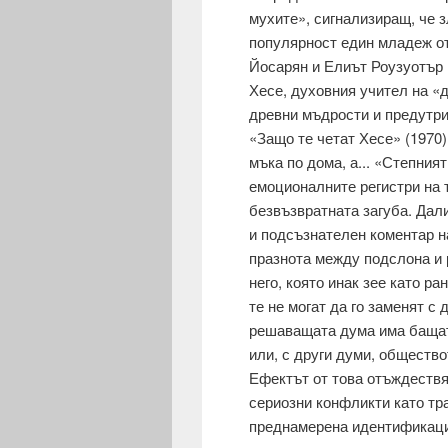
му­хите», сигнализиращ, че з
популяр­ност един младеж 
Йосарян и Елиът Роузуотър в
Хесе, духовния учи­тел на 
древни мъдрости и предутри
«Защо те четат Хесе» (1970)
мъка по дома, а... «Степ­ния
емоционалните регистри на т
безвъзвратната загуба. Дали
и подсъзнателен коментар н
празнота между подслона и р
него, която инак зее като р
те не могат да го заменят с 
решаващата дума има бащата
или, с други думи, общество
Ефектът от това отъждествя
сериозни конфликти като тр
преднамерена идентификация