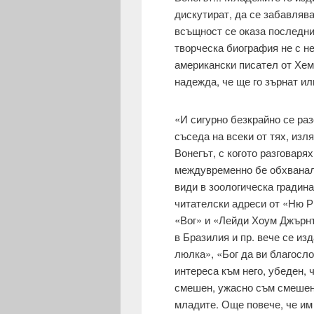
дискутират, да се забавлява
всъщност се оказа последни
творческа биография не с не
американски писател от Хеми
надежда, че ще го зърнат ил
«И сигурно безкрайно се раз
съседа на всеки от тях, изл
Вонегът, с когото разговаря
между­временно бе обхванала
види в зоологическа градина
читателски адреси от «Ню 
«Вог» и «Лейди Хоум Джърнъ
в Бра­зилия и пр. вече се и
люлка», «Бог да ви благосл
интереса към него, убе­ден, 
смешен, ужасно съм смешен в
младите. Още повече, че им 