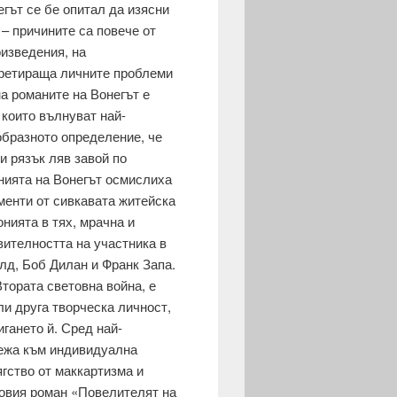
егът се бе опитал да изясни
– причините са повече от
оизведения, на
 третираща личните проблеми
на романите на Вонегът е
 които вълнуват най-
образното определение, че
и рязък ляв завой по
нията на Вонегът осмислиха
менти от сивкавата житейска
онията в тях, мрачна и
ителността на участника в
лд, Боб Дилан и Франк Запа.
тората световна война, е
и друга творческа личност,
гането й. Сред най-
межа към индивидуална
гство от маккартизма и
говия роман «Повелителят на