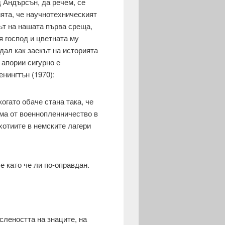
 Андърсън, да речем, се
ията, че научнотехническият
ът на нашата първа среща,
 господ и цветната му
дал как заекът на историята
 апории сигурно е
нингтън (1970):
огато обаче стана така, че
ма от военнопленничество в
хотиите в немските лагери
е като че ли по-оправдан.
слеността на знаците, на