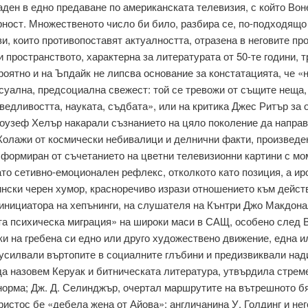
аден в едно предаване по американската телевизия, с който Вон
ност. Множестве­ното число би било, разбира се, по-подходящо 
зи, които противо­поставят актуалността, отразена в неговите пр
и пространството, характерна за литературата от 50-те години,
роятно и на Ъпдайк не липсва основание за констатацията, че «
суална, предсоциална свежест: той се тревожи от същите неща,
едливостта, науката, съдбата», или на кри­тика Джес Ритър за 
жоузеф Хелър накарали съзнанието на цяло поколение да направ
Колажи от космически небивалици и делнични факти, произведе
 формиран от съчетанието на цветни телевизионни кар­тини с мо
ато сетивно-емоционален рефлекс, отколкото като по­зиция, а ир
нски черен хумор, красноречиво изрази отношението към действ
 инициатора на хепънинги, на слушателя на Кънтри Джо Макдона
ата психическа миграция» на широки маси в САЩ, особено след В
и на гребена си едно или друго художествено движение, една ил
 усил­вали въртопите в социалните глъбини и предизвиквали нади
а назовем Керуак и битническата литература, утвърдила стре
норма; Дж. Д. Селинджър, очертал маршрутите на вътрешното бя
ристос бе «дебела жена от Айова»; англичанина У. Голдинг и не