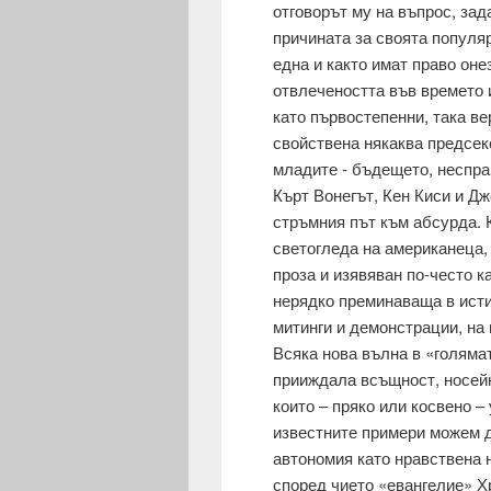
отговорът му на въпрос, зад
причината за своята популяр
една и както имат право оне
отвлечеността във времето 
като първостепенни, така ве
свойствена някаква предсек
младите - бъдещето, несправ
Кърт Вонегът, Кен Киси и Д
стръмния път към абсурда. 
светогледа на амери­канеца,
проза и изявяван по-често к
нерядко преминаваща в исти
митинги и демонстрации, на
Всяка нова вълна в «голя­м
прииждала всъщност, носейк
които – пряко или косвено –
известните примери можем д
автономия като нравствена 
според чието «евангелие» Х