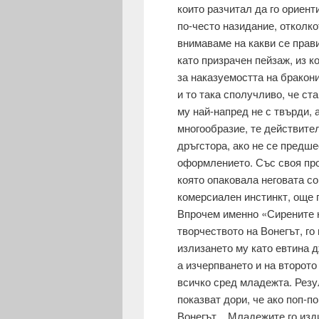
които разчитал да го ориент
по-често назидание, отколко
внимаваме на какви се прав
като призрачен пей­заж, из 
за наказуемостта на бракони
и то така сполучливо, че ст
му най-напред не с твърди, 
многообразие, те действител
дръгстора, ако не се предше
оформлението. Със своя про
която опаковала неговата со
комерсиален инстинкт, още п
Впрочем именно «Сирените н
творчеството на Вонегът, го
излизането му като евтина д
а изчерпването и на второто
всичко сред младежта. Резул
показват дори, че ако поп-п
Вонегът... Младежите го изд