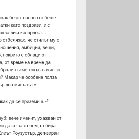
якак безотговорно го беше
атки като поздрави, и с
аква високопарност...
о отбелязах, че стилът му е
отношения, амбиции, вещи,
, покрито с облаци от
а, от време на време да
збрали тъкмо такъв начин за
чи? Макар че особена полза
вършва мисълта.»
якак да се приземиш.»
3
уб: вече именит, ухажван от
ви да се завтечем, събира­
Елиът Роузуотър, дегизиран