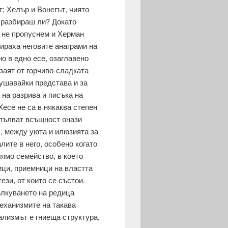
т; Хелър и Вонегът, чиято
 разбираш ли? Докато
не пропуснем и Херман
ираха неговите анаграми на
о в едно есе, озаглавено
рзаят от горчиво-сладката
внушавайки представа и за
 на разрива и писъка на
есе не са в някаква степен
пъл­ват всъщност онази
л, между уюта и илюзията за
лите в него, особено когато
лямо се­мейство, в което
ици, приемници на властта
ези, от които се състои.
ълкуването на редица
механизмите на такава
ализмът е гниеща структура,