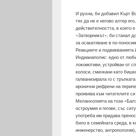
И рухна, би добавил Кърт Во
тях да не е негово алтер ег
действителността, в която е
«Затворникът», би станал до
за осакатяване в по-поносим
Реакциите и подвикванията 
Индианаполис: едно от лю­б
локомотиви, устройван от сп
колоси, смачкани като бишко
галванизирала го с тръпката
иронични рефрени на перипет
проявява към читателите си 
Меланхолията на този «Балз
остроумия и гегове, със сит
употреба им придава преносе
било в семейната среда, в к
инженерство, антропология)