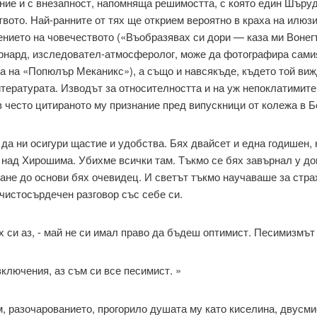
ние и с внезапност, напомняща решимостта, с която един Шъруд
вото. Най-ранните от тях ще открием вероятно в краха на илюз
ението на човечеството («Въобразявах си дори — каза ми Вонег
рнард, изследовател-атмосферолог, може да фотографира самия
ца на «Попюлър Меканикс»), а също и навсякъде, където той виж
итературата. Изводът за относителността и на уж непоклатимите
в често цитираното му признание пред випускници от колежа в Бе
а ни осигури щастие и удоб­ства. Бях двайсет и една годишен, к
 над Хирошима. Убихме всички там. Тъкмо се бях завърнал у до
ане до основи бях очевидец. И светът тъкмо научаваше за стра
 чистосърдечен разговор със себе си.
ох си аз, - май не си имал право да бъдеш оптимист. Песимизмът 
зключения, аз съм си все пе­симист. »
, разочарованието, прогорило душата му като киселина, двусми