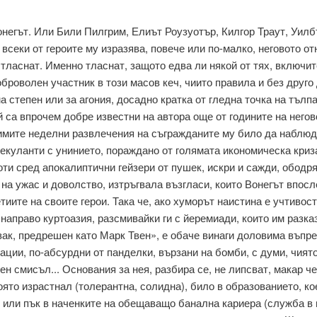
негът. Или Били Пилгрим, Елиът Роузуотър, Килгор Траут, Уилб
о, всеки от героите му изразява, повече или по-малко, неговото 
 тласнат. Именно тласнат, защото едва ли някой от тях, включи
броволен участник в този масов кеч, чиито правила и без друго 
а степен или за агония, досадно кратка от гледна точка на тълпа
й са впрочем добре известни на автора още от годините на него
имите неделни развлечения на съгражданите му било да наблюд
е­куланти с унинието, пораждано от голямата икономическа криз
ти сред апокалиптични гейзери от пушек, искри и сажди, ободря
 на ужас и до­волство, изтръгвала възгласи, които Вонегът впос
иите на своите герои. Така че, ако хуморът наистина е учтивост
направо куртоазия, разсмивайки ги с йеремиади, които им разка
ак, предрешен като Марк Твен», е обаче винаги доловима въпр
уации, по-абсурдни от панделки, вързани на бомби, с ду­ми, чия
н смисъл... Основания за нея, разбира се, не липсват, макар че
оято израстнал (толерантна, солидна), било в образованието, к
, или пък в наченките на обещаващо банална кариера (служба в 