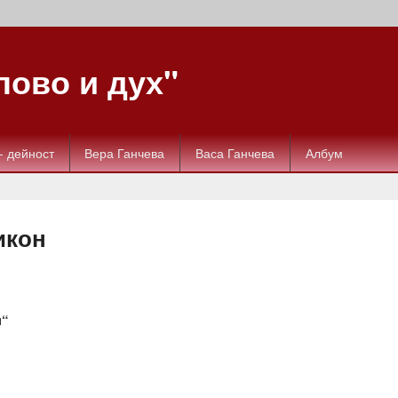
ово и дух"
- дейност
Вера Ганчева
Васа Ганчева
Албум
икон
н“