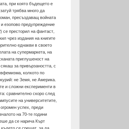
ката, при която бъдещето е
 затуй трябва много да
 роман, пресъздаващ войната
и, и езопово предупреждение
) се престорил на фантаст,
жил чрез издания на книгите
ори­телно еднакви в своето
елата на супермаркета, на
исканата приглушеност на
сякаш за при­вързаността, с
евфемизма, колкото по
урий: не Земя, не Аме­рика.
те и сложни експерименти в
ата: сравнително скоро след
ампусите на университетите,
 огромен успех, преди
ачалото на 70-те години
щеше да се нарича Кърт
 където се срещат, за да