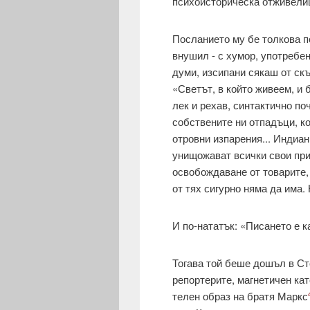
психоисторическа отживелиц
Посланието му бе толкова по
внушил - с хумор, употребен
думи, изсипани сякаш от скъ
«Светът, в който живеем, и 
лек и рехав, синтактично по
соб­ствените ни отпадъци, к
отровни изпа­рения... Индиа
унищожават всички свои при
освобождаване от товарите, 
от тях сигурно няма да има.
И по-нататък: «Писането е к
Тогава той беше дошъл в Ст
репортерите, магнетичен кат
телен образ на братя Маркс