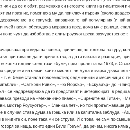
т или да се любят, разменяха си неговите книги на гигантския пи
ят им празник, помогнаха му да приключи първия (около двадесе
доразуме­ние, а с триумф, направиха го най-популярния (и най-в
нгуей насам, обсаж­даха моравата пред дома му с раници, спал
и поне чуят да избоботва с елиътроузуотърска разчувственост:
очароваха при вида на човека, приличащ не толкова на гуру, кол
язъл при това не да ги приветства, а да ги нахока и разпъди», п
х няколко години след този «бум», през пролетта на 1973, в Сто
 средите и на онези, които мислят, че Буда е марка дъвка или
 - т. е. беше станала повсеместна; сед­мичници и месечници с 
Рипъблик», «Сатърди Ривю», «Ню Йоркър», «Ескуайър» до «Лайф
л» се надпреварваха да го представят и интервюират; в редица 
здаваха преводи на «Механично пиано», «Сирените на Титан», «
ови, мистър Роузуотър», «Кланица пет», но той продължаваше да
че в случая става дума за грешка или за капитална за­блуда. «Аз
 книгите си, поне така ми се струва. И с това, че съм по-смеше
го­воря за неща, които един Били Греъм
, да речем, никога няма
1