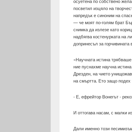
осуетена по собствено жела
посветил изцяло на творчест
напредък е синоним на спас
— че моят по-голям брат Бъ
снимка да излезе като кори
над­бягва костенурката на л
допринесъл за горчи­вината 
«Научната истина трябваше д
ние пуснахме научна истина
Дрезден, на чието унищожав
на смъртта. Ето защо подех
- Е, ефрейтор Вонегът - рек
И оттогава насам, с малки и
Дали именно този песимизъм