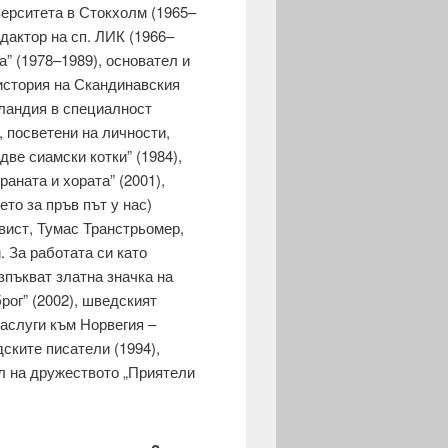
верситета в Стокхолм (1965–
едактор на сп. ЛИК (1966–
а” (1978–1989), основател и
история на Скандинавския
сландия в специалност
, посветени на личности,
две сиамски котки” (1984),
раната и хората” (2001),
то за пръв път у нас)
вист, Тумас Транстрьомер,
 За работата си като
зпъкват златна значка на
рог” (2002), шведският
заслуги към Норвегия –
дските писатели (1994),
ел на дружеството „Приятели