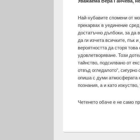
Уважаема Вера Ганчева, не
Най-хубавите спомени от мо
прекарвах в уединение сред
достатъчно дълбоки, за да 
да ги изчета всичките, пък 
вероятността да сторя това
удовлетворяване. Този доте
тайнство, подсилвано от екс
отвъд огледалото“, сигурно
опиша с думи атмосферата н
познания, а и като изкуство
Четенето обаче е не само п
Страници