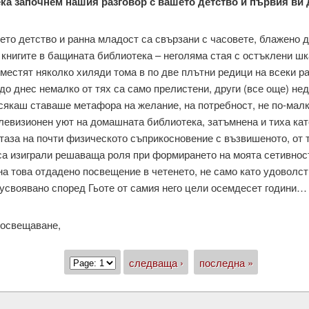
ка започнем нашия разговор с вашето детство и първия ви 
ето детство и ранна младост са свързани с часовете, блажено 
 книгите в бащината библиотека – неголяма стая с остъклени ш
вместят няколко хиляди тома в по две плътни редици на всеки р
и до днес немалко от тях са само прелистени, други (все още) не
 сякаш ставаше метафора на желание, на потребност, не по-малк
левизионен уют на домашната библиотека, затъмнена и тиха кат
таза на почти физическото съприкосновение с възвишеното, от т
 са изиграли решаваща роля при формирането на моята сетивност
а това отдадено посвещение в четенето, не само като удоволст
, усвоявано според Гьоте от самия него цели осемдесет години…
росвещаване,
следваща ›
последна »