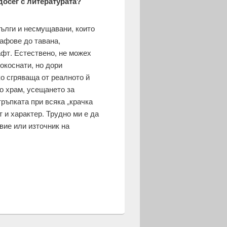
досег с литературата?
дълги и несмущавани, които
кафове до тавана,
афт. Естествено, не можех
докоснати, но дори
о сгряваща от реалното й
о храм, усещането за
ръпката при всяка „крачка
 и характер. Трудно ми е да
вие или източник на