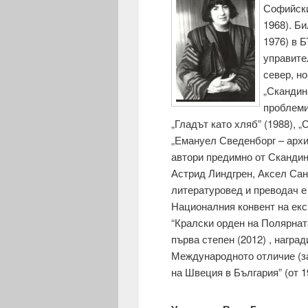
Софийски
1968). Б
1976) в 
управите
север, н
„Скандин
проблеми 
„Гладът като хляб” (1988), „
„Емануел Сведенборг – архит
автори предимно от Скандин
Астрид Линдгрен, Аксел Сан
литературовед и преводач е
Националния конвент на експ
“Кралски орден на Полярната
първа степен (2012) , награ
Международното отличие (за
на Швеция в България” (от 1