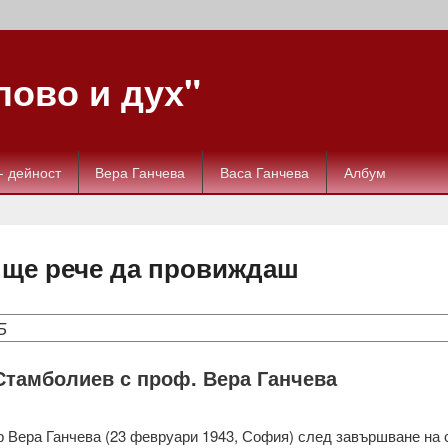
ово и дух"
- дейност
Вера Ганчева
Васа Ганчева
Албум
 ще рече да провиждаш
Б
Стамболиев с проф. Вера Ганчева
р Вера Ганчева (23 февруари 1943, София) след завършване на