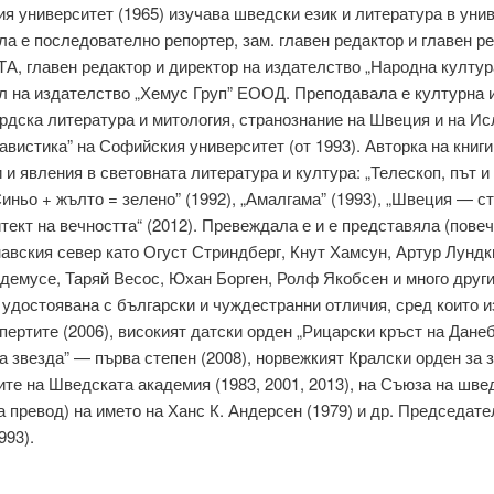
я университет (1965) изучава шведски език и литература в уни
ила е последователно репортер, зам. главен редактор и главен р
БТА, главен редактор и директор на издателство „Народна култур
л на издателство „Хемус Груп” ЕООД. Преподавала е културна 
ордска литература и митология, странознание на Швеция и на И
авистика” на Софийския университет (от 1993). Авторка на книги
и явления в световната литература и култура: „Телескоп, път и 
Синьо + жълто = зелено” (1992), „Амалгама” (1993), „Швеция — ст
ект на вечността“ (2012). Превеждала е и е представяла (повече
авския север като Огуст Стриндберг, Кнут Хамсун, Артур Лундк
демусе, Таряй Весос, Юхан Борген, Ролф Якобсен и много други.
 удостоявана с български и чуждестранни отличия, сред които и
ертите (2006), високият датски орден „Рицарски кръст на Данеб
 звезда” — първа степен (2008), норвежкият Кралски орден за 
дите на Шведската академия (1983, 2001, 2013), на Съюза на шве
 превод) на името на Ханс К. Андерсен (1979) и др. Председат
993).