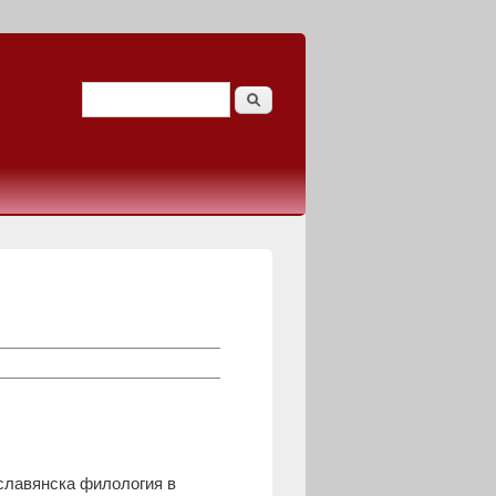
Search
Search form
 славянска филология в