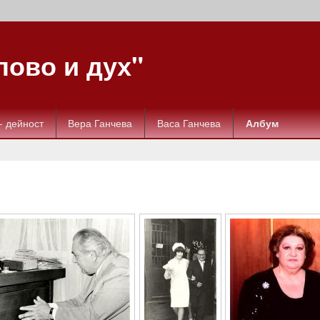
ово и дух"
- дейност
Вера Ганчева
Васа Ганчева
Албум