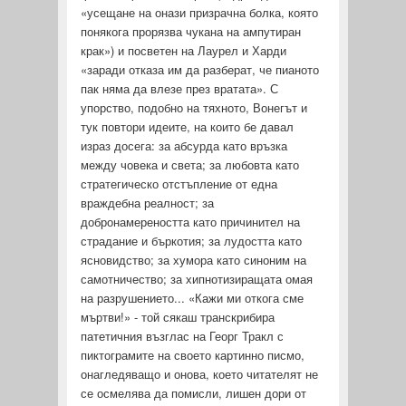
«усещане на онази призрачна болка, която
понякога прорязва чукана на ампутиран
крак») и посветен на Лаурел и Харди
«заради отказа им да разберат, че пианото
пак няма да влезе през вратата». С
упорство, подобно на тяхното, Воне­гът и
тук повтори идеите, на които бе давал
израз досега: за абсурда като връзка
между човека и света; за любовта като
стратегическо отстъпление от една
враждебна реалност; за
добронамереността като причинител на
страдание и бъркотия; за лудостта като
ясновидство; за хумора като синоним на
самотничество; за хипнотизиращата омая
на разрушението... «Кажи ми откога сме
мъртви!» - той сякаш транскрибира
патетичния възглас на Георг Тракл с
пиктограмите на своето картинно писмо,
онагледяващо и онова, което читателят не
се осмелява да помисли, лишен дори от