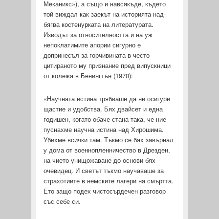
Меканикс»), а също и навсякъде, където
той виждал как заекът на историята над­
бягва костенурката на литературата.
Изводът за относителността и на уж
непоклатимите апории сигурно е
допринесъл за горчи­вината в често
цитираното му признание пред випускници
от колежа в Бенингтън (1970):
«Научната истина трябваше да ни осигури
щастие и удоб­ства. Бях двайсет и една
годишен, когато обаче стана така, че ние
пуснахме научна истина над Хирошима.
Убихме всички там. Тъкмо се бях завърнал
у дома от военнопленничество в Дрезден,
на чието унищожаване до основи бях
очевидец. И светът тъкмо научаваше за
страхотиите в немските лагери на смъртта.
Ето защо подех чистосърдечен разговор
със себе си.