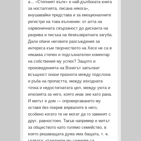
а... «Степ­ният вълк» е най-дълбоката книга
за носталгията, писана ня­кога»,
внушавайки представа и за емоционалните
регистри на това вълнение: от алта на
хармоничната свързаност до дисканта на
разрива и писъка на безвъзвратната загуба.
Дали обаче неговите разсъждения за
интереса към творчеството на Хесе не са в
някаква степен и подсъзнателен коментар
на соб­ствения му успех? Защото и
произведенията на Вонегът запъл­ват
всъщност онази празнота между подслона
и ръба на про­пастта, между изходната
точка и недостигнатата цел, между уюта и
илюзията за него, която инак зее като рана.
И митът е дом — опровергаването му
оставя без покрив вярвалите в него,
особено когато те не могат да го заменят с
друг, равно­стоен. Такъв например е митът
за обществото като голямо се­мейство, в
което решаващата дума има бащата, т. е.
главата: отделните му членове са