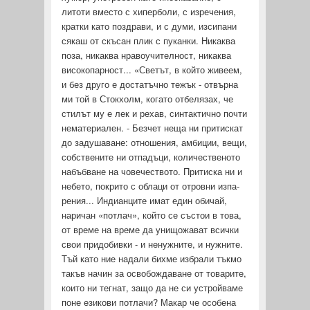
литоти вместо с хиперболи, с изречения,
кратки като поздрави, и с думи, изсипани
сякаш от скъсан плик с пуканки. Никаква
поза, никаква нравоучителност, никаква
високопарност... «Светът, в който живеем,
и без друго е достатъчно тежък - отвърна
ми той в Стокхолм, когато отбелязах, че
стилът му е лек и рехав, синтактично почти
нематериален. - Безчет неща ни притискат
до задушаване: отношения, амбиции, вещи,
соб­ствените ни отпадъци, количественото
набъбване на човечест­вото. Притиска ни и
небето, покрито с облаци от отровни изпа­
рения... Индианците имат един обичай,
наричан «потлач», който се състои в това,
от време на време да унищожават всички
свои придобивки - и ненужните, и нужните.
Тъй като ние надали бихме избрали тъкмо
такъв начин за освобождаване от товарите,
които ни тегнат, защо да не си устройваме
поне ези­кови потлачи? Макар че особена