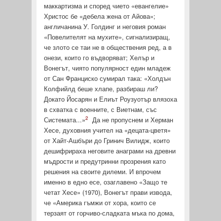
маккартизма и според чието «евангелие»
Христос бе «дебела жена от Айова»;
англичанина У. Голдинг и неговия роман
«Повелителят на му­хите», сигнализиращ,
че злото се таи не в обществения ред, а в
онези, които го въдворяват; Хелър и
Вонегът, чиято популяр­ност един младеж
от Сан Франциско сумирал така: «Холдън
Колфийлд беше хлапе, разбираш ли?
Докато Йосарян и Елиът Роузуотър влязоха
в схватка с военните, с Виетнам, със
2
Системата...»
Да не пропуснем и Херман
Хесе, духовния учи­тел на «децата-цветя»
от Хайт-Ашбъри до Гринич Вилидж, които
дешифрираха неговите анаграми на древни
мъдрости и предутринни прозрения като
решения на своите дилеми. И впрочем
именно в едно есе, озаглавено «Защо те
четат Хесе» (1970), Вонегът прави извода,
че «Америка гъмжи от хора, които се
терзаят от горчиво-сладката мъка по дома,