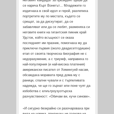
се нарича Кърт Вонегът... Младежите го
издигнаха в свой идол и герой, разлепиха
портретите му по местата, където се
срещат, за да дискутират, да се
забавляват или да се любят, разменяха си
неговите книги на гигантския пикник край
Удсток, който всъщност се оказа
последният им празник, помогнаха му да
приключи първия (около двадесет­годишен)
етап от своята творческа биография не с
недоразуме­ние, а с триумф, направиха го
най-популярния (и най-висока платения)
американски писател от Хемингуей насам,
обсаж­даха моравата пред дома му с
раници, спални чували и с тър­пеливата
надежда, че ще го зърнат или поне чуят да
избоботва с елиътроузуотърска
разчувственост: «Обичам ви, кучи синове».
«И сигурно безкрайно се разочароваха при
вида на човека, приличащ не толкова на