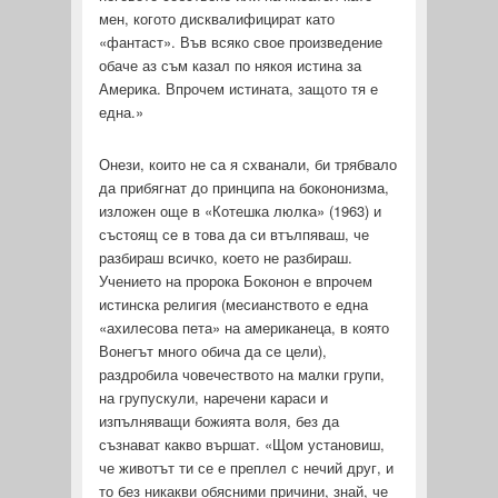
мен, когото дисквалифицират като
«фантаст». Във всяко свое произведение
обаче аз съм казал по някоя истина за
Америка. Впрочем истината, защото тя е
една.»
Онези, които не са я схванали, би трябвало
да прибягнат до принципа на бокононизма,
изложен още в «Котешка люлка» (1963) и
състоящ се в това да си втълпяваш, че
разбираш всич­ко, което не разбираш.
Учението на пророка Боконон е впро­чем
истинска религия (месианството е една
«ахилесова пета» на американеца, в която
Вонегът много обича да се цели),
раздробила човечеството на малки групи,
на групускули, на­речени караси и
изпълняващи божията воля, без да
съзнават какво вършат. «Щом установиш,
че животът ти се е преплел с нечий друг, и
то без никакви обясними причини, знай, че