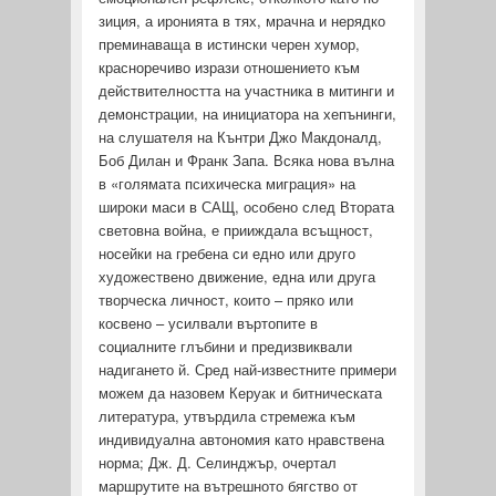
зиция, а иронията в тях, мрачна и нерядко
преминаваща в истински черен хумор,
красноречиво изрази отношението към
действителността на участника в митинги и
демонстрации, на инициатора на хепънинги,
на слушателя на Кънтри Джо Макдоналд,
Боб Дилан и Франк Запа. Всяка нова вълна
в «голя­мата психическа миграция» на
широки маси в САЩ, особено след Втората
световна война, е прииждала всъщност,
носейки на гребена си едно или друго
художествено движение, една или друга
творческа личност, които – пряко или
косвено – усил­вали въртопите в
социалните глъбини и предизвиквали
надигането й. Сред най-известните примери
можем да назовем Керуак и битническата
литература, утвърдила стремежа към
индивидуална автономия като нравствена
норма; Дж. Д. Селинджър, очертал
маршрутите на вътрешното бягство от