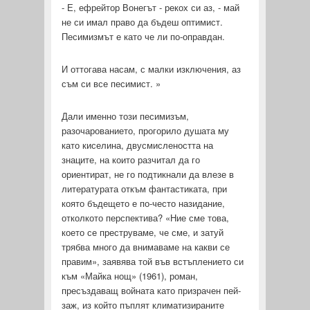
- Е, ефрейтор Вонегът - рекох си аз, - май
не си имал право да бъдеш оптимист.
Песимизмът е като че ли по-оправдан.
И оттогава насам, с малки изключения, аз
съм си все пе­симист. »
Дали именно този песимизъм,
разочарованието, прогорило душата му
като киселина, двусмислеността на
знаците, на които разчитал да го
ориентират, не го подтикнали да влезе в
лите­ратурата откъм фантастиката, при
която бъдещето е по-често назидание,
отколкото перспектива? «Ние сме това,
което се преструваме, че сме, и затуй
трябва много да внимаваме на какви се
правим», заявява той във встъплението си
към «Майка нощ» (1961), роман,
пресъздаващ войната като призрачен пей­
заж, из който пъплят климатизираните