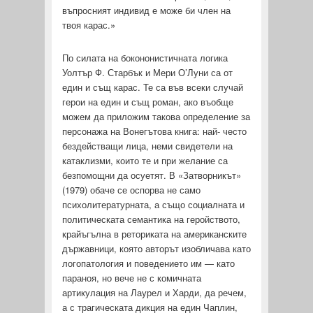
въпросният индивид е може би член на
твоя карас.»
По силата на бокононистичната логика
Уолтър Ф. Старбък и Мери О’Луни са от
един и същ карас. Те са във всеки случай
герои на един и същ роман, ако въобще
можем да приложим такова определение за
персонажа на Вонегътова книга: най- често
бездействащи лица, неми свидетели на
катаклизми, които те и при желание са
безпомощни да осуетят. В «Затвор­никът»
(1979) обаче се оспорва не само
психолитературната, а също социалната и
политическата семантика на геройството,
крайъгълна в реториката на американските
държавници, която авторът изобличава като
логопатология и поведението им — като
параноя, но вече не с комичната
артикулация на Лаурел и Харди, да речем,
а с трагическата дикция на един Чаплин,