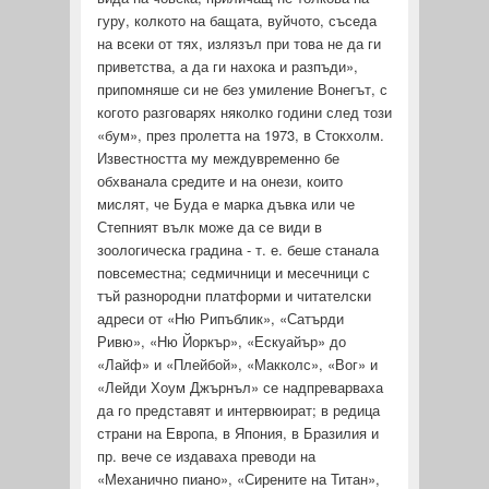
гуру, колкото на бащата, вуйчото, съседа
на всеки от тях, излязъл при това не да ги
приветства, а да ги нахока и разпъди»,
припомняше си не без умиление Вонегът, с
когото разговарях няколко години след този
«бум», през пролетта на 1973, в Стокхолм.
Известността му между­временно бе
обхванала средите и на онези, които
мислят, че Буда е марка дъвка или че
Степният вълк може да се види в
зоологическа градина - т. е. беше станала
повсеместна; сед­мичници и месечници с
тъй разнородни платформи и читателски
адреси от «Ню Рипъблик», «Сатърди
Ривю», «Ню Йоркър», «Ескуайър» до
«Лайф» и «Плейбой», «Макколс», «Вог» и
«Лейди Хоум Джърнъл» се надпреварваха
да го представят и интервюират; в редица
страни на Европа, в Япония, в Бра­зилия и
пр. вече се издаваха преводи на
«Механично пиано», «Сирените на Титан»,