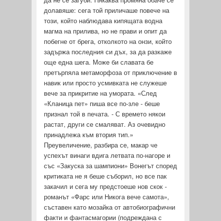
долавяше: сега той приличаше повече на
този, който наблюдава кипящата водна
магма на прилива, но не прави и опит да
побегне от брега, отколкото на онзи, който
задържа последния си дъх, за да разкаже
още една шега. Може би славата бе
претърпяла метаморфоза от приключение в
навик или просто усмивката не служеше
вече за прикритие на умо­рата. «След
«Кланица пет» пиша все по-зле - беше
признал той в печата. - С времето някои
растат, други се смаляват. Аз очевидно
принадлежа към втория тип.»
Преувеличение, разбира се, макар че
успехът винаги вдига летвата по-нагоре и
със «Закуска за шампиони» Вонегът според
критиката не я беше съборил, но все пак
закачил и сега му предстоеше нов скок -
романът «Фарс или Никога вече самота»,
съставен като мозайка от автобиографични
факти и фантасмагории (подреж­дана с