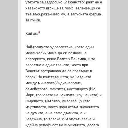
утехата за задгробно блаженство: раят не е
хавайското игрище за голф, зеленеещо се
във въображението му, а запусната ферма
за пуйки.
5
Хай хо.
Най-голямото удоволствие, което един
меланхолик може да си позволи, е
алегорията, пише Валтер Бенямин, и то
вероятно е единственото, което при
Вонегът застрашава да се превърне в
порок. Но констатацията, че бездната
между миналото(Индианаполис,
семейството, мечтите), настоящето (Ню
Йорк, гробовете на близките, крушенията) и
бъдещето, мъгляво, ужа­сяващо като
мъртвилото, което цари отвъд значенията
на ду­мите, е не само дълбока, а и
бездънна, го тласка към уплътня­ване и
идейна релефност на внушенията, досега