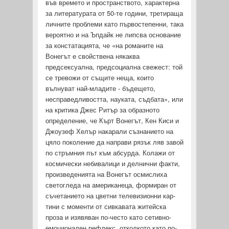
във времето и пространството, характерна
за литературата от 50-те години, третираща
личните проблеми като първостепенни, така
вероятно и на Ъпдайк не липсва основание
за констатацията, че «на романите на
Вонегът е свойствена някаква
предсексуална, предсоциална свежест: той
се тревожи от същите неща, които
вълнуват най-младите - бъдещето,
несправедливостта, науката, съдбата», или
на кри­тика Джес Ритър за образното
определение, че Кърт Вонегът, Кен Киси и
Джоузеф Хелър накарали съзнанието на
цяло поколение да направи рязък ляв завой
по стръмния път към абсурда. Колажи от
космически небивалици и делнични факти,
произведенията на Вонегът осмислиха
светогледа на амери­канеца, формиран от
съчетанието на цветни телевизионни кар­
тини с моменти от сивкавата житейска
проза и изявяван по-често като сетивно-
емоционален рефлекс, отколкото като по­