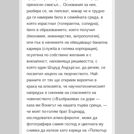
преносен смисъл... Основания за нея,
разбира се, не липсват, макар че е трудно
да ги намерим било в семейната среда, в
която израстнал (толерантна, солидна),
било в образованието, което получил
(биохимия, инженерство, антропология),
или пък в наченките на обещаващо банална
кариера (служба в голяма корпорация),
осуетена по собствено желание и с
внезапност, напомняща решимостта, с
която един Шъруд Андърсън, да речем, се
посветил изцяло на творчеството. Най-
ранните от тях ще открием вероятно в
краха на илюзията, че научнотехническият
напредък е синоним на спасението на
човечеството («Въобразявах си дори —
каза ми Вонегът на нашата първа среща, —
че моят по-голям брат Бърнард,
изследовател-атмосферолог, може да
фотографира самия господ и цветната му
снимка да излезе като корица на «Попюлър