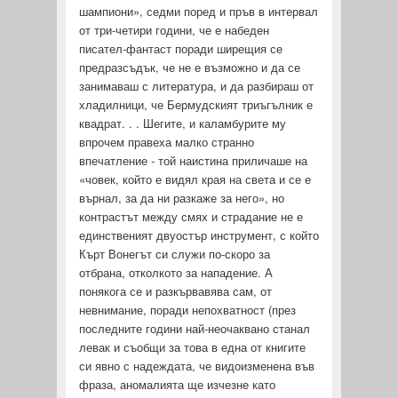
шампиони», сед­ми поред и пръв в интервал
от три-четири години, че е набеден
писател-фантаст поради ширещия се
предразсъдък, че не е възможно и да се
занимаваш с литература, и да разбираш от
хладилници, че Бермудският триъгълник е
квадрат. . . Шегите, и каламбурите му
впрочем правеха малко странно
впечатление - той наистина приличаше на
«човек, който е видял края на света и се е
върнал, за да ни разкаже за него», но
контрастът между смях и страдание не е
единственият двуостър инстру­мент, с който
Кърт Вонегът си служи по-скоро за
отбрана, отколкото за нападение. А
понякога се и разкървавява сам, от
невнимание, поради непохватност (през
последните години най-неочаквано станал
левак и съобщи за това в една от кни­гите
си явно с надеждата, че видоизменена във
фраза, анома­лията ще изчезне като