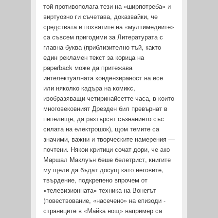
той противополага тези на «ширпотреба» и
виртуозно ги съчетава, доказвайки, че
средствата и похватите на «мултимедиите»
са съвсем пригодими за Литературата с
главна буква (приблизително тъй, както
един рекламен текст за корица на
paperback може да притежава
интелектуалната кондензираност на есе
или няколко кадъра на комикс,
изобразяващи четиринайсетте часа, в които
многовековният Дрезден бил превърнат в
пепелище, да раз­търсят съзнанието със
силата на електрошок), щом темите са
значими, важни и творческите намерения —
почтени. Някои критици сочат дори, че ако
Маршал Маклуън беше белетрист, книгите
му щели да бъдат досущ като неговите,
твърдение, подкрепено впрочем от
«телевизионната» техника на Вонегът
(повествование, «насечено» на епизоди -
страниците в «Майка нощ» например са