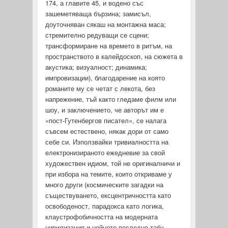
174, а главите 45, и водено със
зашеметява­ща бързина; замисъл,
доуточняван сякаш на монтажна маса;
стремително редуващи се сцени;
трансформиране на времето в ритъм, на
пространството в калейдоскоп, на сюжета в
акустика; визуалност; динамика;
импровизации), благодарение на която
романите му се четат с лекота, без
напрежение, тъй както гледаме филм или
шоу, и заключението, че авторът им е
«пост-Гутенбергов писател», се налага
съвсем естествено, ня­как дори от само
себе си. Използвайки тривиалността на
електронизираното ежедневие за свой
художествен идиом, той не оригиналничи и
при избора на темите, които откриваме у
много други (космическите загадки на
съществуването, ексцентричността като
освободеност, парадокса като логика,
клаустрофобичността на модерната
цивилизация и нейното последно табу -