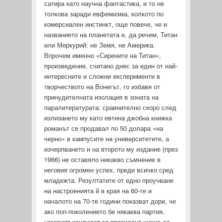
сатира като научна фантастика, и то не
толкова заради евфемизма, колкото по
комерсиален инстинкт, още повече, че и
названието на планетата е, да речем, Титан
или Меркурий: не Земя, не Аме­рика.
Впрочем именно «Сирените на Титан»,
произведение, считано днес за един от най-
интересните и сложни експерименти в
творчеството на Вонегът, го избавя от
принудителната изо­лация в зоната на
паралитературата: сравнително скоро след
излизането му като евтина джобна книжка
романът се прода­вал по 50 долара «на
черно» в кампусите на университетите, а
изчерпването и на второто му издание (през
1966) не оставяло никакво съмнение в
неговия огромен успех, преди всичко сред
младежта. Резултатите от едно проучване
на настроенията й в края на 60-те и
началото на 70-те години показват дори, че
ако поп-поколението бе някаква партия,
неговият кандидат за президент щеше да