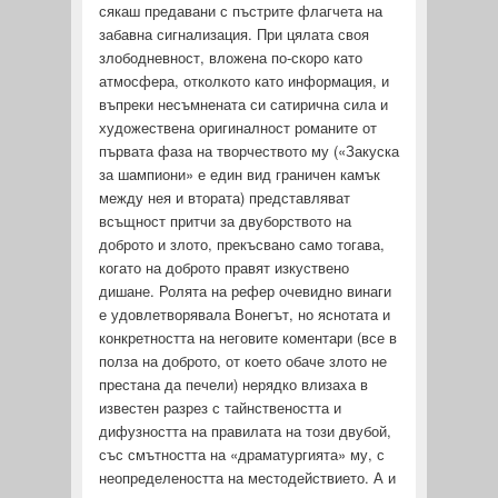
сякаш пре­давани с пъстрите флагчета на
забавна сигнализация. При цялата своя
злободневност, вложена по-скоро като
атмосфера, отколкото като информация, и
въпреки несъмнената си сати­рична сила и
художествена оригиналност романите от
първата фаза на творчеството му («Закуска
за шампиони» е един вид граничен камък
между нея и втората) представляват
всъщност притчи за двуборството на
доброто и злото, прекъсвано само тогава,
когато на доброто правят изкуствено
дишане. Ролята на рефер очевидно винаги
е удовлетворявала Вонегът, но яснотата и
конкретността на неговите коментари (все в
полза на доброто, от което обаче злото не
престана да печели) нерядко влизаха в
известен разрез с тайнствеността и
дифузността на правилата на този двубой,
със смътността на «драматургията» му, с
не­определеността на местодействието. А и