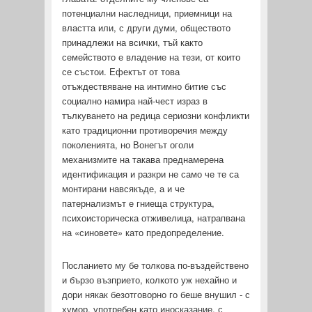
потенциални наследници, приемници на
властта или, с други думи, обществото
принадлежи на всич­ки, тъй както
семейството е владение на тези, от които
се състои. Ефектът от това
отъждествяване на интимно битие със
социално намира най-чест израз в
тълкуването на редица сериозни конфликти
като традиционни противоречия между
поколения­та, но Вонегът оголи
механизмите на такава преднамерена
идентификация и разкри не само че те са
монтирани навсякъде, а и че
патернализмът е гниеща структура,
психоисторическа отживелица, натрапвана
на «синовете» като предопределение.
Посланието му бе толкова по-въздействено
и бързо въз­прието, колкото уж нехайно и
дори някак безотговорно го беше внушил - с
хумор, употребен като иносказание, с