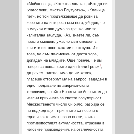
«Майка нощ», «Котешка люлка», «Бог да ви
благослови, мистър Роузуотър», «Кланица
пет», но той продължаваше да рови за
корените на интереса към него, убе­ден, че
в случая става дума за грешка или за
капитална за­блуда. «Аз, знаете ли, съм
просто смешен, ужасно съм смешен в
книгите си, поне така ми се струва. И с
това, че съм по-смешен от доста хора,
допадам на младите. Още повече, че им
1
го­воря за неща, които един Били Греъм
,
да речем, никога няма да им каже»,
гласеше отговорът му на въпрос, зададен в
едно предаване по американската
телевизия, с който Вонегът се бе опитал да
изясни причината за своята популярност.
Множестве­ното число би било, разбира се,
по-подходящо – причините са повече от
една и както имат право онези, които
противо­поставят актуалността, отразена в
неговите произведения, на отвлечеността