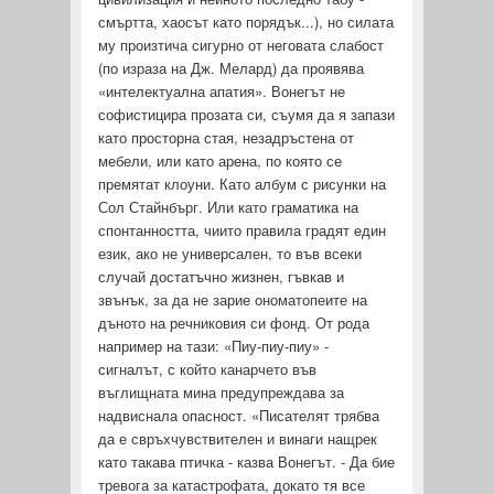
смъртта, хаосът като порядък...), но силата
му про­изтича сигурно от неговата слабост
(по израза на Дж. Мелард) да проявява
«интелектуална апатия». Вонегът не
софистицира прозата си, съумя да я запази
като просторна стая, незадръстена от
мебели, или като арена, по която се
премятат клоуни. Като албум с рисунки на
Сол Стайнбърг. Или като граматика на
спонтанността, чиито правила градят един
език, ако не универсален, то във всеки
случай достатъчно жизнен, гъвкав и
звънък, за да не зарие ономатопеите на
дъното на речниковия си фонд. От рода
например на тази: «Пиу-пиу-пиу» -
сигналът, с който канарчето във
въглищната мина предупреждава за
надвиснала опасност. «Писателят трябва
да е свръхчувствителен и винаги нащрек
като такава птичка - казва Вонегът. - Да бие
тревога за катастрофата, докато тя все