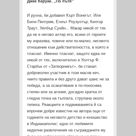
Джек Керуак. „По пътя“
И рухна, би добавил Кърт Вонегът. Или
Били Пилгрим, Елиът Роузуотър, Килгор
Траут, Уилбър Суейн... Макар никой от тях
да не е негово алтер его, всеки от героите
му изразява, повече или по-малко, неговото
отношение към действителността, в която е
тласнат. Именно тласнат, защото едва ли
някой от тях, включително и Уолтър Ф.
Старбък от «Затворникът», би станал
доброволен участник в този масов кеч,
чиито правила и без друго дават шанс не за
победа, а за осакатяване в по-поносима
степен или за агония, досадно кратка от
гледна точка на тълпата, струпана около
тепиха. Реакциите и подвикванията й са
впрочем добре известни на автора още от
годините на неговото детство и юношество
в Индианаполис: едно от лю­бимите
неделни развлечения на съгражданите му