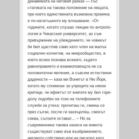
динамиката на неговия разказ — със
статиката на такова положение на нещата,
при което единствената възможна промяна
е по-нататъшното му влошаване. «От
годините, когато слушах лекции по антропо­
логия в Чикагския университет, аз съм
привърженик на убеж­дението, че човекът
би бил щастлив само като член на малък
социален колектив, на микрообщество, в
което всеки познава всекиго, където
равноправието и взаимопомощта не са
поло­жителни явления, а съвсем естествени
дадености — каза ми Вонегът в Ню Йорк,
когато му споменах за упреците на някои
критици, че ефектът от книгите му бил горе-
долу подобен на този на телефонните
служби за утеха: прочиташ ги, смееш се
през сълзи, после ги захвърляш, смехът
секва, сълзите оста­ват... – Но за
съвременника такива оазиси на живота
съще­ствуват само във въображението,
неговото собствено или на писател като