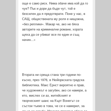
още е само риск. Нима обаче има кой да го
чуе? Пък и дори да бъде чут, той е
безсилен да я предотврати. Поне у нас, в
САЩ, обществената му роля е нищожна,
«без реплики». Макар че, ако не бяха
авторите на криминални романи, хората
щяха да се убиват все по един и същ
начин...»
Втората ни среща стана три години по-
късно, през 1976, в Нюйоркската градска
библиотека. Макс Ернст вероятно е прав,
че художникът е загубен, ако се намери, а
ето, мислех си аз, житейският и
творческият шанс на Кърт Вонегът се
състои тъкмо в това, че се е намерил, за
да не се загуби. Ня­каква промяна обаче се