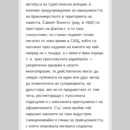
автобуси на туристиче­ски агенции, и
езопово предупреждение за наказуемостта
на бракониерството в територията на
паметта. Самият Вонегът (род. в 1922) се
престорил на фантаст, и то така
сполучливо, че станал пър­вият голям
писател от ново време в САЩ, който се
наложил чрез издания на книгите му най-
напред не с твърди, а с меки и ярки корици,
т. е. чрез прословутите paperbacks —
умори­телно еднакви в своето
многообразие, те действително могат да
сведат публиката на един или друг автор
до клиентелата на супермаркета, на
дръгстора, ако не се предшестват от том­
чета, респектиращи с луксозната
подвързия и с изисканата приглушеност на
оформлението. Със своя пробив той
нарушил законите на тази индустрия,
санкционирайки я сякаш за при­вързаността,
с която опаковала неговата социална