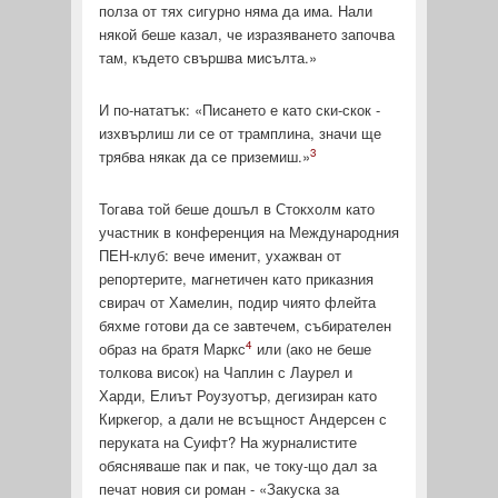
полза от тях сигурно няма да има. Нали
някой беше казал, че изразяването започва
там, където свършва мисълта.»
И по-нататък: «Писането е като ски-скок -
изхвърлиш ли се от трамплина, значи ще
3
трябва някак да се приземиш.»
Тогава той беше дошъл в Стокхолм като
участник в конфе­ренция на Международния
ПЕН-клуб: вече именит, ухажван от
репортерите, магнетичен като приказния
свирач от Хамелин, подир чиято флейта
бяхме готови да се завтечем, събира­телен
4
образ на братя Маркс
или (ако не беше
толкова висок) на Чаплин с Лаурел и
Харди, Елиът Роузуотър, дегизиран като
Киркегор, а дали не всъщност Андерсен с
перуката на Суифт? На журналистите
обясняваше пак и пак, че току-що дал за
печат новия си роман - «Закуска за