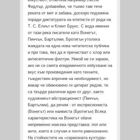
Фидлър, добавяйки, че тъкмо там тече
реката от мит и забава, доскоро подземна
поради диктатурата на елитисти от рода на
Т. С. Елиът и Клинт Брукс. С вода именно
от тази река писатели като Во­негът,
Пинчън, Бартълми, Бротигън утолиха
жаждата на една нова читателска публика
и при това, без да я пречистват с хлор или
антисептични филтри. Никой не се зарази,
ако не се смята епидемичното избухване на
вкус към произведения като тех­ните,
тъждествен впрочем на необходимост, но
макар че обик­новено ги цитират редом, те
са твърде различни един от друг, както
художникът-абстракционист (Пинчън,
Бартълми), да ре­чем - от експресиониста
(Вонегът) или наивиста (Бротигън) Всяка
характеристика на Вонегът обаче
непременно изисква представка: поп или
анти, което в случая е почти равнозначно.
На стойностите на «сериозната култура»