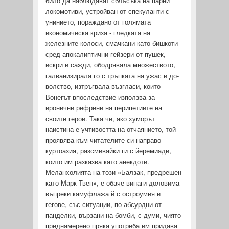
било да наблюдават сблъсъка на парни
локомотиви, устройван от спе­куланти с
унинието, пораждано от голямата
икономическа криза - гледката на
железните колоси, смачкани като бишкоти
сред апокалиптични гейзери от пушек,
искри и сажди, ободря­вала множеството,
галванизирала го с тръпката на ужас и до­
волство, изтръгвала възгласи, които
Вонегът впоследствие използва за
иронични рефрени на перипетиите на
своите герои. Така че, ако хуморът
наистина е учтивостта на отчаянието, той
проявява към читателите си направо
куртоазия, разсмивайки ги с йеремиади,
които им разказва като анекдоти.
Меланхолията на този «Балзак, предрешен
като Марк Твен», е обаче винаги доловима
въпреки камуфлажа й с остроумия и
гегове, със ситуации, по-абсурдни от
панделки, вързани на бомби, с ду­ми, чиято
преднамерено пряка употреба им придава